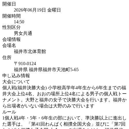
開催日
2026年06月19日 金曜日
開催時間
14:50
性別区分
男女共通
会場情報
会場名
福井市北体育館
住所
〒910-0124
福井県
福井県福井市天池町
5-65
申し込み情報
大会について
個人戦(福井決勝大会) 小学校高学年4年生から6年生までの福
井大会上位4名、おおの場所上位4名による男子の個人戦トー
ナメント。大野と福井の女子で決勝大会を行います。福井か
ら出場者がいない場合は大野のみで行います
ルール
1個人戦4年・5年・6年生の部において、準決勝以上に進出し
た選手は、 「第41回わんぱく相撲全国大会」並びに「第7回