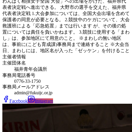
わんぱく相撲女子全国 大会」への出場をかけた、福井県代
表者決定戦へ進出できる。 大野市の選手を交えた、福井県
代表者決定戦 1.大会参加については、全国大会出場を含めて
保護者の同意が必要となる。 2.競技中のケガについて、大会
救護班による「応急処置」までは行います が、その後の処
置については責任を負いかねます。 3.競技に使用する「まわ
し」は、参加地区にて用意のこと。 ※まわしの無い地区
は、事前に(こども育成課)事務局まで連絡すること ※大会当
日、まわしには、地区名が入った「ゼッケン」を付けること
主催者情報
主催団体名
福井青年会議所
事務局電話番号
0776-33-1750
事務局メールアドレス
admin@fukuijc.or.jp
Facebook
Instagram