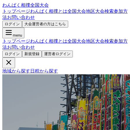
わんぱく相撲全国大会
トップページ
わんぱく相撲とは
全国大会
地区大会検索
参加方
法
お問い合わせ
ログイン
大会運営者の方はこちら
menu
トップページ
わんぱく相撲とは
全国大会
地区大会検索
参加方
法
お問い合わせ
ログイン
新規登録
運営者ログイン
地域から探す
日程から探す