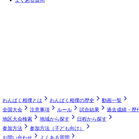
よくある質問
わんぱく相撲とは
わんぱく相撲の歴史
動画一覧
全国大会
注意事項
ルール
試合結果
過去成績・歴
地区大会検索
地域から探す
日程から探す
参加方法
参加方法（子ども向け）
お問い合わせ
よくある質問