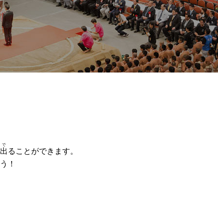
で
出
ることができます。
う！