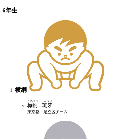
6年生
横綱
うめまつ りゅうが
梅松 琉牙
東京都 足立区チーム