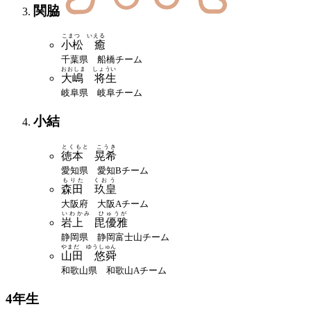
関脇
こまつ いえる
小松 癒
千葉県 船橋チーム
おおしま しょうい
大嶋 将生
岐阜県 岐阜チーム
小結
とくもと こうき
徳本 晃希
愛知県 愛知Bチーム
もりた くおう
森田 玖皇
大阪府 大阪Aチーム
いわかみ ひゅうが
岩上 毘優雅
静岡県 静岡富士山チーム
やまだ ゆうしゅん
山田 悠舜
和歌山県 和歌山Aチーム
4年生