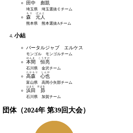
田中 彪凱
埼玉県 埼玉選抜Ｃチーム
もり げんと
森 元人
熊本県 熊本選抜Aチーム
小結
バータルジャブ エルケス
モンゴル モンゴルチーム
ほんま こうすけ
本間 恒亮
石川県 金沢チーム
たかもり しんや
高森 心也
富山県 高岡小矢部チーム
はまだ すばる
浜田 昴
石川県 加賀チーム
団体（2024年 第39回大会）