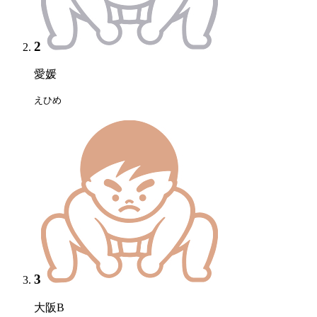
2
愛媛
えひめ
3
大阪B