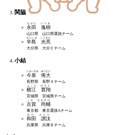
関脇
ながた いつき
永田 逸樹
山口県 山口県選抜チーム
からしま こうすけ
辛島 光亮
大分県 大分Ｃチーム
小結
いまいずみ ゆうだい
今泉 侑大
長野県 長野Ａチーム
よこえ ひろと
横江 寛翔
宮城県 宮城県チーム
こが なおすけ
古賀 尚輔
東京都 東京選抜Aチーム
わだ さんた
和田 讃汰
兵庫県 兵庫Ｂチーム