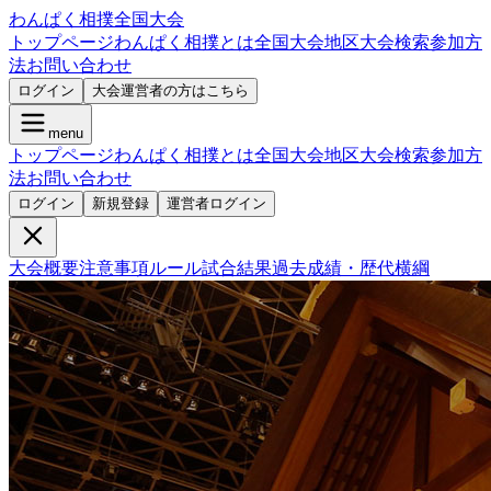
わんぱく相撲全国大会
トップページ
わんぱく相撲とは
全国大会
地区大会検索
参加方
法
お問い合わせ
ログイン
大会運営者の方はこちら
menu
トップページ
わんぱく相撲とは
全国大会
地区大会検索
参加方
法
お問い合わせ
ログイン
新規登録
運営者ログイン
大会概要
注意事項
ルール
試合結果
過去成績・歴代横綱