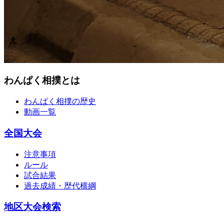
わんぱく相撲とは
わんぱく相撲の歴史
動画一覧
全国大会
注意事項
ルール
試合結果
過去成績・歴代横綱
地区大会検索