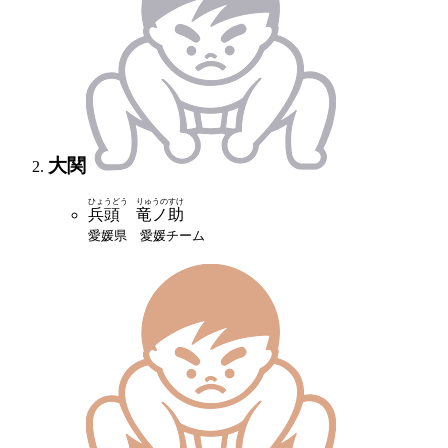
大関
ひょうどう りゅうのすけ
兵頭 竜ノ助
愛媛県 愛媛チーム