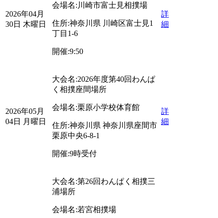
会場名:
川崎市富士見相撲場
2026年04月
詳
住所:
神奈川県
川崎区富士見1
30日 木曜日
細
丁目1-6
開催:
9:50
大会名:
2026年度第40回わんぱ
く相撲座間場所
会場名:
栗原小学校体育館
2026年05月
詳
04日 月曜日
細
住所:
神奈川県
神奈川県座間市
栗原中央6-8-1
開催:
9時受付
大会名:
第26回わんぱく相撲三
浦場所
会場名:
若宮相撲場