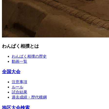
わんぱく相撲とは
わんぱく相撲の歴史
動画一覧
全国大会
注意事項
ルール
試合結果
過去成績・歴代横綱
地区大会検索