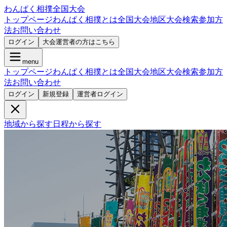
わんぱく相撲全国大会
トップページ
わんぱく相撲とは
全国大会
地区大会検索
参加方
法
お問い合わせ
ログイン
大会運営者の方はこちら
menu
トップページ
わんぱく相撲とは
全国大会
地区大会検索
参加方
法
お問い合わせ
ログイン
新規登録
運営者ログイン
地域から探す
日程から探す