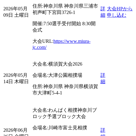
住所:
神奈川県
神奈川県三浦市
2026年05月
詳
大会HPから
初声町下宮田3726-1
09日 土曜日
細
申し込む
開催:
7:50選手受付開始 8:30開
会式
大会URL:
https://www.miura-
jc.com/
大会名:
横須賀大会2026
2026年05月
会場名:
大津公園相撲場
詳
14日 木曜日
細
住所:
神奈川県
神奈川県横須賀
市大津町5-4-1
大会名:
わんぱく相撲神奈川ブ
ロック予選
ブロック大会
会場名:
川崎市富士見相撲
2026年06月
詳