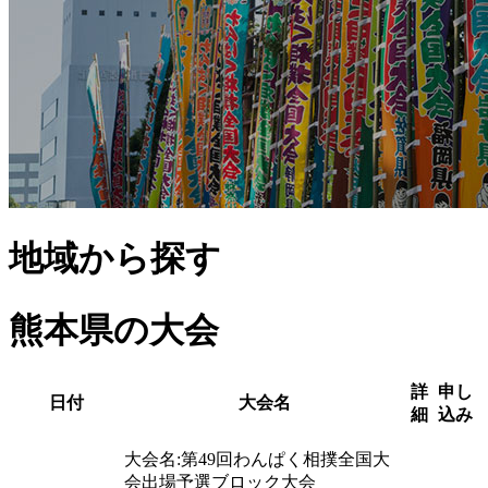
地域から探す
熊本県
の大会
詳
申し
日付
大会名
細
込み
大会名:
第49回わんぱく相撲全国大
会出場予選
ブロック大会