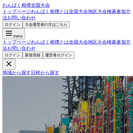
わんぱく相撲全国大会
トップページ
わんぱく相撲とは
全国大会
地区大会検索
参加方
法
お問い合わせ
ログイン
大会運営者の方はこちら
menu
トップページ
わんぱく相撲とは
全国大会
地区大会検索
参加方
法
お問い合わせ
ログイン
新規登録
運営者ログイン
地域から探す
日程から探す