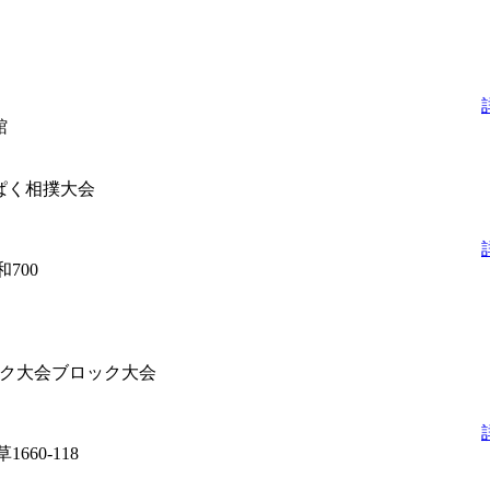
館
ぱく相撲大会
和
700
ック大会
ブロック大会
草
1660-118