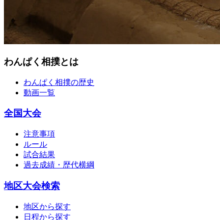
わんぱく相撲とは
わんぱく相撲の歴史
動画一覧
全国大会
注意事項
ルール
試合結果
過去成績・歴代横綱
地区大会検索
地区から探す
日程から探す