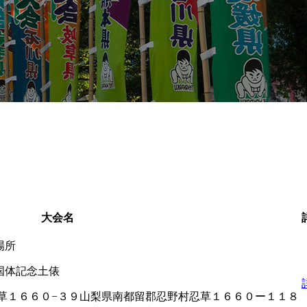
大会名
場所
国体記念土俵
草１６６０−３９
山梨県南都留郡忍野村忍草１６６０ー１１８