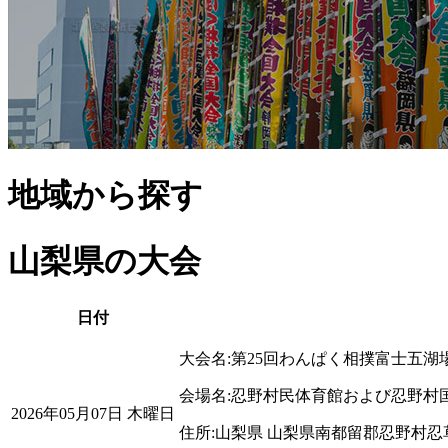
地域から探す
山梨県
の大会
日付
大会名:
第25回わんぱく相撲富士五湖
会場名:
忍野村民体育館および忍野村
2026年05月07日 木曜日
住所:
山梨県
山梨県南都留郡忍野村忍