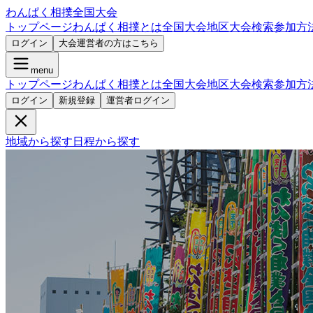
わんぱく相撲全国大会
トップページ
わんぱく相撲とは
全国大会
地区大会検索
参加方
ログイン
大会運営者の方はこちら
menu
トップページ
わんぱく相撲とは
全国大会
地区大会検索
参加方
ログイン
新規登録
運営者ログイン
地域から探す
日程から探す