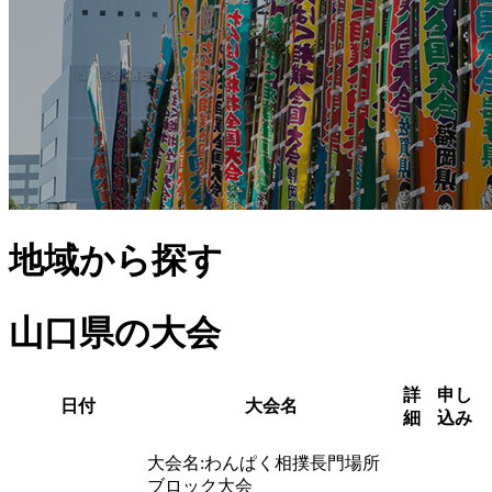
地域から探す
山口県
の大会
詳
申し
日付
大会名
細
込み
大会名:
わんぱく相撲長門場所
ブロック大会