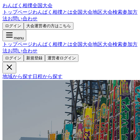
わんぱく相撲全国大会
トップページ
わんぱく相撲とは
全国大会
地区大会検索
参加方
法
お問い合わせ
ログイン
大会運営者の方はこちら
menu
トップページ
わんぱく相撲とは
全国大会
地区大会検索
参加方
法
お問い合わせ
ログイン
新規登録
運営者ログイン
地域から探す
日程から探す